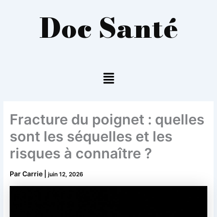
Aller
Doc Santé
au
contenu
Menu
Fracture du poignet : quelles
sont les séquelles et les
risques à connaître ?
Par
Carrie
|
juin 12, 2026