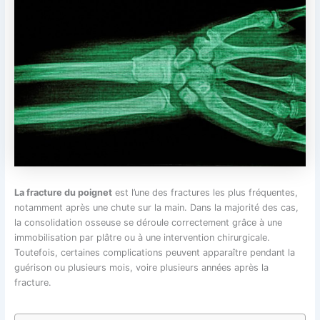
La fracture du poignet
est l’une des fractures les plus fréquentes,
notamment après une chute sur la main. Dans la majorité des cas,
la consolidation osseuse se déroule correctement grâce à une
immobilisation par plâtre ou à une intervention chirurgicale.
Toutefois, certaines complications peuvent apparaître pendant la
guérison ou plusieurs mois, voire plusieurs années après la
fracture.